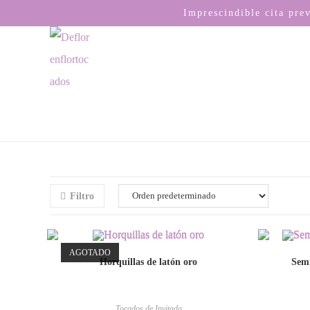
Imprescindible cita pre
Filtro
AGOTADO
Horquillas de latón oro
Semi
Tocados de Invitada