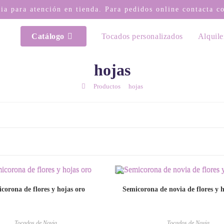
via para atención en tienda. Para pedidos online contacta 
Catálogo
Tocados personalizados
Alquile
hojas
/
/
Productos
hojas
corona de flores y hojas oro
Semicorona de novia de flores y h
Tocados de Novia
Tocados de Novia