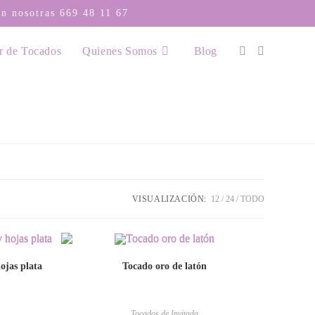
con nosotras
669 48 11 67
r de Tocados
Quienes Somos
Blog
VISUALIZACIÓN:
12
24
TODO
ojas plata
Tocado oro de latón
Tocados de Invitada