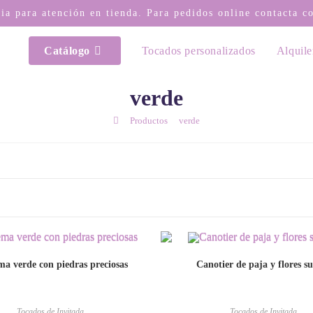
via para atención en tienda. Para pedidos online contacta 
Catálogo
Tocados personalizados
Alquile
verde
/
/
Productos
verde
a verde con piedras preciosas
Canotier de paja y flores s
Tocados de Invitada
Tocados de Invitada