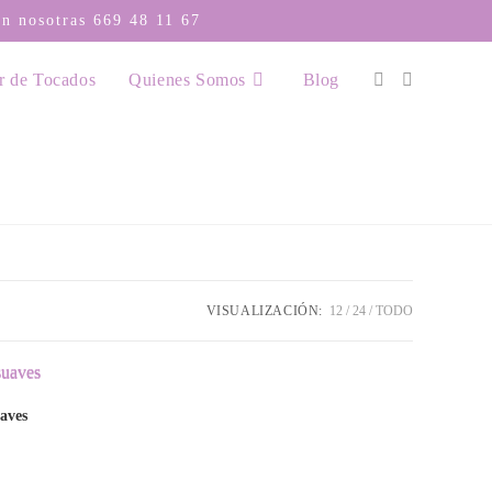
con nosotras
669 48 11 67
r de Tocados
Quienes Somos
Blog
VISUALIZACIÓN:
12
24
TODO
uaves