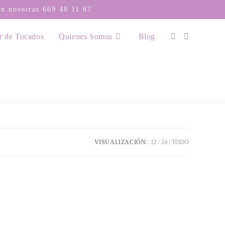
con nosotras
669 48 11 67
r de Tocados
Quienes Somos
Blog
VISUALIZACIÓN:
12
24
TODO