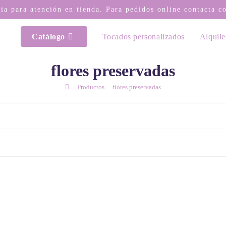
via para atención en tienda. Para pedidos online contacta 
Catálogo
Tocados personalizados
Alquile
flores preservadas
/
/
Productos
flores preservadas